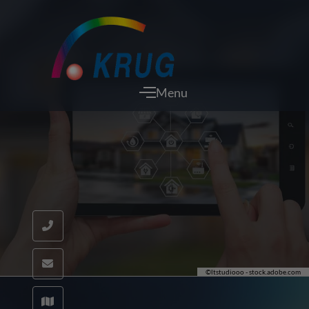
Menu
©ltstudiooo - stock.adobe.com